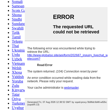
Somali
Samoan
Scots Gaelic
Shona
Sindhi
Sundanese
Swahili
Tajik
Tamil
Telugu
Thai
Ukrainian
Urdu
Uzbek
Vietnamese
Welsh
Xhosa
Yiddish
Yoruba
Zulu
Kinyarwanda
Tatar
Oriya
Turkmen
Uyghur