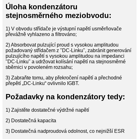
Úloha kondenzátoru
stejnosměrného meziobvodu:
1) V obvodu střídače je výstupní napětí usměrňovače
převážně vyhlazeno a filtrováno;
2) Absorbovat pulzující proud s vysokou amplitudou
požadovaný střídačem z "DC-Linku", zabránit generování
pulzujícího napětí s vysokou amplitudou na impedanci
"DC-Linku" a udržovat kolísání napětí na stejnosměrné
sběrnici v povoleném rozsahu;
3) Zabraňte tomu, aby překročení napětí a přechodné
přepětí „DC-Linku“ ovlivnilo IGBT.
Požadavky na kondenzátory tedy:
1) Zajistěte dostatečné výdržné napětí
2) Dostatečná kapacita
3) Dostatečná nadproudová odolnost, co nejnižší ESR