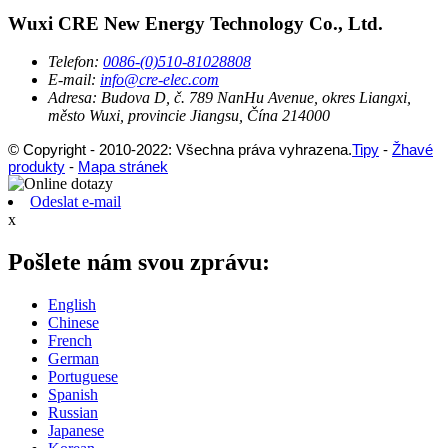
Wuxi CRE New Energy Technology Co., Ltd.
Telefon:
0086-(0)510-81028808
E-mail:
info@cre-elec.com
Adresa:
Budova D, č. 789 NanHu Avenue, okres Liangxi,
město Wuxi, provincie Jiangsu, Čína 214000
© Copyright - 2010-2022: Všechna práva vyhrazena.
Tipy
-
Žhavé
produkty
-
Mapa stránek
Odeslat e-mail
x
Pošlete nám svou zprávu:
English
Chinese
French
German
Portuguese
Spanish
Russian
Japanese