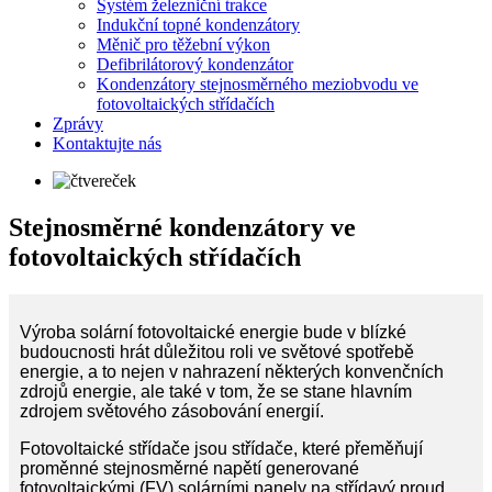
Systém železniční trakce
Indukční topné kondenzátory
Měnič pro těžební výkon
Defibrilátorový kondenzátor
Kondenzátory stejnosměrného meziobvodu ve
fotovoltaických střídačích
Zprávy
Kontaktujte nás
Stejnosměrné kondenzátory ve
fotovoltaických střídačích
Výroba solární fotovoltaické energie bude v blízké
budoucnosti hrát důležitou roli ve světové spotřebě
energie, a to nejen v nahrazení některých konvenčních
zdrojů energie, ale také v tom, že se stane hlavním
zdrojem světového zásobování energií.
Fotovoltaické střídače jsou střídače, které přeměňují
proměnné stejnosměrné napětí generované
fotovoltaickými (FV) solárními panely na střídavý proud