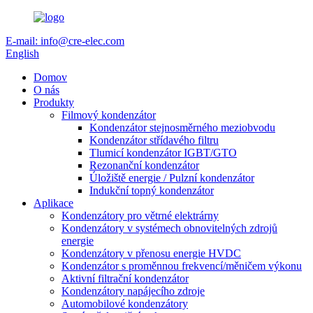
E-mail: info@cre-elec.com
English
Domov
O nás
Produkty
Filmový kondenzátor
Kondenzátor stejnosměrného meziobvodu
Kondenzátor střídavého filtru
Tlumicí kondenzátor IGBT/GTO
Rezonanční kondenzátor
Úložiště energie / Pulzní kondenzátor
Indukční topný kondenzátor
Aplikace
Kondenzátory pro větrné elektrárny
Kondenzátory v systémech obnovitelných zdrojů
energie
Kondenzátory v přenosu energie HVDC
Kondenzátor s proměnnou frekvencí/měničem výkonu
Aktivní filtrační kondenzátor
Kondenzátory napájecího zdroje
Automobilové kondenzátory