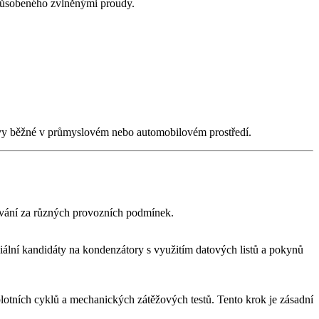
způsobeného zvlněnými proudy.
ivy běžné v průmyslovém nebo automobilovém prostředí.
hování za různých provozních podmínek.
ciální kandidáty na kondenzátory s využitím datových listů a pokynů
lotních cyklů a mechanických zátěžových testů. Tento krok je zásadní