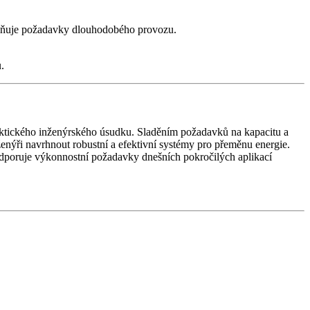
a splňuje požadavky dlouhodobého provozu.
.
raktického inženýrského úsudku. Sladěním požadavků na kapacitu a
ři navrhnout robustní a efektivní systémy pro přeměnu energie.
 podporuje výkonnostní požadavky dnešních pokročilých aplikací
.