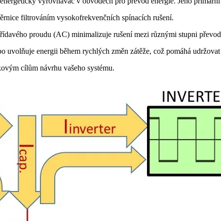
energetický vyrovnávač v obvodech pro převod energie. Jeho primární 
ěrnice filtrováním vysokofrekvenčních spínacích rušení.
střídavého proudu (AC) minimalizuje rušení mezi různými stupni převod
 uvolňuje energii během rychlých změn zátěže, což pomáhá udržovat s
lkovým cílům návrhu vašeho systému.