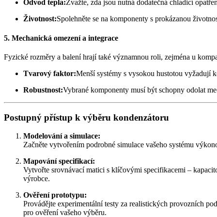
Odvod tepla:
Zvažte, zda jsou nutná dodatečná chladicí opatř
Životnost:
Spolehněte se na komponenty s prokázanou životností
5. Mechanická omezení a integrace
Fyzické rozměry a balení hrají také významnou roli, zejména u komp
Tvarový faktor:
Menší systémy s vysokou hustotou vyžadují ko
Robustnost:
Vybrané komponenty musí být schopny odolat mech
Postupný přístup k výběru kondenzátoru
Modelování a simulace:
Začněte vytvořením podrobné simulace vašeho systému výkonové
Mapování specifikací:
Vytvořte srovnávací matici s klíčovými specifikacemi – kapacit
výrobce.
Ověření prototypu:
Provádějte experimentální testy za realistických provozních p
pro ověření vašeho výběru.