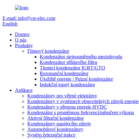
E-mail: info@cre-elec.com
English
Domov
O nás
Produkty
Filmový kondenzátor
Kondenzátor stejnosměrného meziobvodu
Kondenzátor střídavého filtru
Tlumicí kondenzátor IGBT/GTO
Rezonanční kondenzátor
Úložiště energie / Pulzní kondenzátor
Indukční topný kondenzátor
Aplikace
Kondenzátory pro větrné elektrárny
Kondenzátory v systémech obnovitelných zdrojů energie
Kondenzátory v přenosu energie HVDC
Kondenzátor s proměnnou frekvencí/měničem výkonu
Aktivní filtrační kondenzátor
Kondenzátory napájecího zdroje
Automobilové kondenzátory
Systém železniční trakce