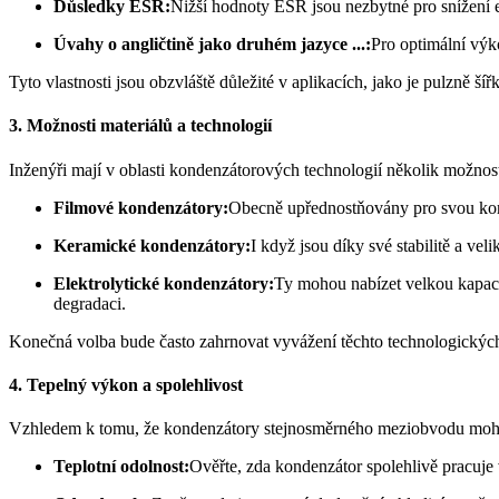
Důsledky ESR:
Nižší hodnoty ESR jsou nezbytné pro snížení e
Úvahy o angličtině jako druhém jazyce ...:
Pro optimální výk
Tyto vlastnosti jsou obzvláště důležité v aplikacích, jako je pulzně 
3. Možnosti materiálů a technologií
Inženýři mají v oblasti kondenzátorových technologií několik možnost
Filmové kondenzátory:
Obecně upřednostňovány pro svou komp
Keramické kondenzátory:
I když jsou díky své stabilitě a ve
Elektrolytické kondenzátory:
Ty mohou nabízet velkou kapacit
degradaci.
Konečná volba bude často zahrnovat vyvážení těchto technologických
4. Tepelný výkon a spolehlivost
Vzhledem k tomu, že kondenzátory stejnosměrného meziobvodu mohou 
Teplotní odolnost:
Ověřte, zda kondenzátor spolehlivě pracuje