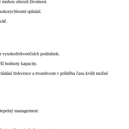
é mohou ohrozit životnost.
sokorychlostní spínání.
itě.
za vysokofrekvenčních podmínek.
žší hodnoty kapacity.
vládání frekvence a trvanlivosti v průběhu času kvůli možné
 tepelný management: