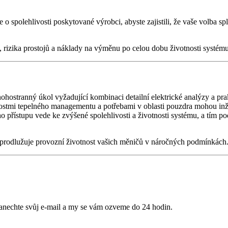
je o spolehlivosti poskytované výrobci, abyste zajistili, že vaše volb
a, rizika prostojů a náklady na výměnu po celou dobu životnosti systému
ohostranný úkol vyžadující kombinaci detailní elektrické analýzy a p
mi tepelného managementu a potřebami v oblasti pouzdra mohou inžený
ho přístupu vede ke zvýšené spolehlivosti a životnosti systému, a tím
é prodlužuje provozní životnost vašich měničů v náročných podmínkách
anechte svůj e-mail a my se vám ozveme do 24 hodin.