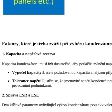
Faktory, které je třeba zvážit při výběru kondenzát
1. Kapacita a napěťová rezerva
Kapacita kondenzátoru musí být dostatečná, aby potlačila zvlnění napět
Výpočet kapacity:
Určete požadovanou kapacitu analýzou přij
Tolerance napětí:
Ujistěte se, že jmenovité napětí kondenzát
provozními podmínkami.
2. Správa ESR a ESL
Dva klíčové parametry ovlivňující výkon kondenzátoru jsou ekvivalen