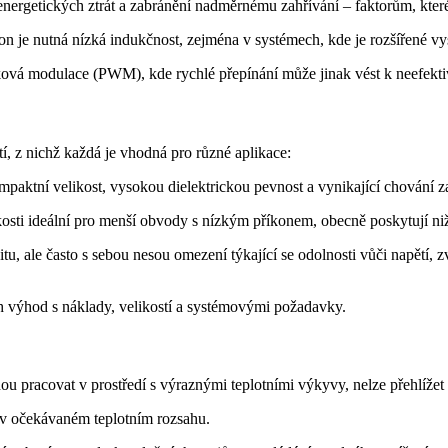
nergetických ztrát a zabránění nadměrnému zahřívání – faktorům, kter
on je nutná nízká indukčnost, zejména v systémech, kde je rozšířené vy
šířková modulace (PWM), kde rychlé přepínání může jinak vést k neefektiv
í, z nichž každá je vhodná pro různé aplikace:
aktní velikost, vysokou dielektrickou pevnost a vynikající chování 
likosti ideální pro menší obvody s nízkým příkonem, obecně poskytují ni
u, ale často s sebou nesou omezení týkající se odolnosti vůči napětí, z
 výhod s náklady, velikostí a systémovými požadavky.
pracovat v prostředí s výraznými teplotními výkyvy, nelze přehlížet
 v očekávaném teplotním rozsahu.