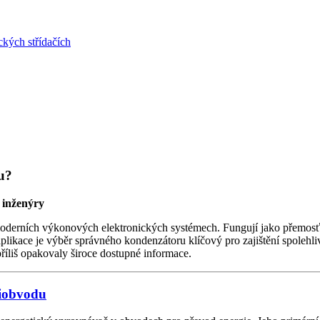
kých střídačích
u?
 inženýry
erních výkonových elektronických systémech. Fungují jako přemosťují
aplikace je výběr správného kondenzátoru klíčový pro zajištění spolehli
íliš opakovaly široce dostupné informace.
iobvodu