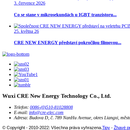
3. července 2026
Co se stane v mikrosekundách u IGBT tranzistoru...
25. května 26
CRE NEW ENERGY představí pokročilou filmovou...
Wuxi CRE New Energy Technology Co., Ltd.
Telefon:
0086-(0)510-81028808
E-mail:
info@cre-elec.com
Adresa:
Budova D, č. 789 NanHu Avenue, okres Liangxi, město
© Copyright - 2010-2022: Všechna práva vyhrazena.
Tipy
-
Žhavé p