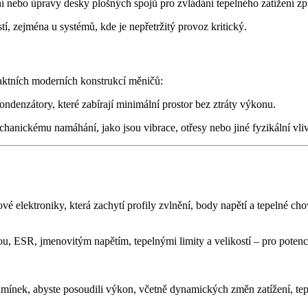
ení nebo úpravy desky plošných spojů pro zvládání tepelného zatížení 
, zejména u systémů, kde je nepřetržitý provoz kritický.
aktních moderních konstrukcí měničů:
ndenzátory, které zabírají minimální prostor bez ztráty výkonu.
anickému namáhání, jako jsou vibrace, otřesy nebo jiné fyzikální vl
 elektroniky, která zachytí profily zvlnění, body napětí a tepelné c
ou, ESR, jmenovitým napětím, tepelnými limity a velikostí – pro poten
odmínek, abyste posoudili výkon, včetně dynamických změn zatížení, tep