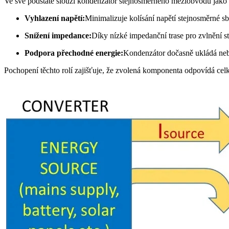
Ve své podstatě slouží kondenzátor stejnosměrného meziobvodu jako 
Vyhlazení napětí:
Minimalizuje kolísání napětí stejnosměrné sb
Snížení impedance:
Díky nízké impedanční trase pro zvlnění 
Podpora přechodné energie:
Kondenzátor dočasně ukládá nebo
Pochopení těchto rolí zajišťuje, že zvolená komponenta odpovídá ce