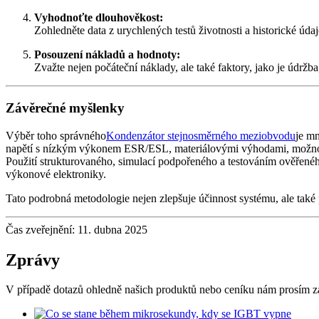
Vyhodnoťte dlouhověkost:
Zohledněte data z urychlených testů životnosti a historické úda
Posouzení nákladů a hodnoty:
Zvažte nejen počáteční náklady, ale také faktory, jako je údržb
Závěrečné myšlenky
Výběr toho správného
Kondenzátor stejnosměrného meziobvodu
je mn
napětí s nízkým výkonem ESR/ESL, materiálovými výhodami, možnost
Použití strukturovaného, ​​simulací podpořeného a testováním ověřené
výkonové elektroniky.
Tato podrobná metodologie nejen zlepšuje účinnost systému, ale tak
Čas zveřejnění: 11. dubna 2025
Zprávy
V případě dotazů ohledně našich produktů nebo ceníku nám prosím z