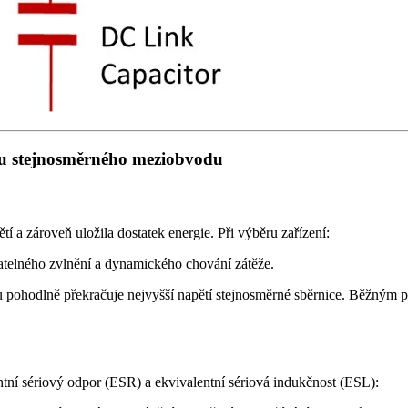
oru stejnosměrného meziobvodu
í a zároveň uložila dostatek energie. Při výběru zařízení:
atelného zvlnění a dynamického chování zátěže.
oru pohodlně překračuje nejvyšší napětí stejnosměrné sběrnice. Běžným
tní sériový odpor (ESR) a ekvivalentní sériová indukčnost (ESL):