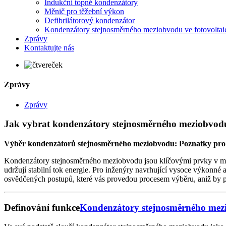
Indukční topné kondenzátory
Měnič pro těžební výkon
Defibrilátorový kondenzátor
Kondenzátory stejnosměrného meziobvodu ve fotovoltaic
Zprávy
Kontaktujte nás
Zprávy
Zprávy
Jak vybrat kondenzátory stejnosměrného meziobvod
Výběr kondenzátorů stejnosměrného meziobvodu: Poznatky pro
Kondenzátory stejnosměrného meziobvodu jsou klíčovými prvky v mod
udržují stabilní tok energie. Pro inženýry navrhující vysoce výkonné 
osvědčených postupů, které vás provedou procesem výběru, aniž by př
Definování funkce
Kondenzátory stejnosměrného mez