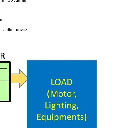
funkce zahrnují:
u.
tabilní provoz.