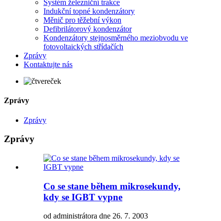
Systém železniční trakce
Indukční topné kondenzátory
Měnič pro těžební výkon
Defibrilátorový kondenzátor
Kondenzátory stejnosměrného meziobvodu ve
fotovoltaických střídačích
Zprávy
Kontaktujte nás
Zprávy
Zprávy
Zprávy
Co se stane během mikrosekundy,
kdy se IGBT vypne
od administrátora dne 26. 7. 2003