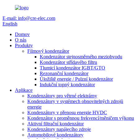
E-mail: info@cre-elec.com
English
Domov
O nás
Produkty
Filmový kondenzátor
Kondenzátor stejnosměrného meziobvodu
Kondenzátor střídavého filtru
Tlumicí kondenzátor IGBT/GTO
Rezonanční kondenzátor
Úložiště energie / Pulzní kondenzátor
Indukční topný kondenzátor
Aplikace
Kondenzátory pro větrné elektrárny
Kondenzátory v systémech obnovitelných zdrojů
energie
Kondenzátory v přenosu energie HVDC
Kondenzátor s proměnnou frekvencí/měničem výkonu
Aktivní filtrační kondenzátor
Kondenzátory napájecího zdroje
Automobilové kondenzátory