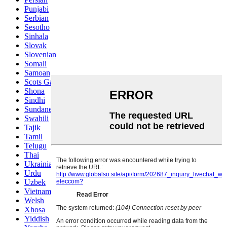
Punjabi
Serbian
Sesotho
Sinhala
Slovak
Slovenian
Somali
Samoan
Scots Gaelic
Shona
Sindhi
Sundanese
Swahili
Tajik
Tamil
Telugu
Thai
Ukrainian
Urdu
Uzbek
Vietnamese
Welsh
Xhosa
Yiddish