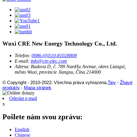
Wuxi CRE New Energy Technology Co., Ltd.
Telefon:
0086-(0)510-81028808
E-mail:
info@cre-elec.com
Adresa:
Budova D, č. 789 NanHu Avenue, okres Liangxi,
město Wuxi, provincie Jiangsu, Čína 214000
© Copyright - 2010-2022: Všechna práva vyhrazena.
Tipy
-
Žhavé
produkty
-
Mapa stránek
Odeslat e-mail
x
Pošlete nám svou zprávu:
English
Chinese