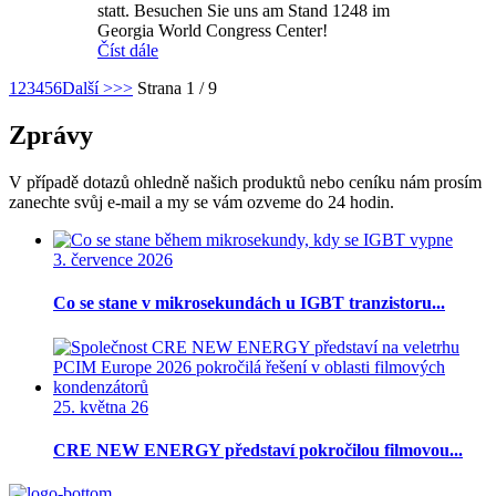
statt. Besuchen Sie uns am Stand 1248 im
Georgia World Congress Center!
Číst dále
1
2
3
4
5
6
Další >
>>
Strana 1 / 9
Zprávy
V případě dotazů ohledně našich produktů nebo ceníku nám prosím
zanechte svůj e-mail a my se vám ozveme do 24 hodin.
3. července 2026
Co se stane v mikrosekundách u IGBT tranzistoru...
25. května 26
CRE NEW ENERGY představí pokročilou filmovou...