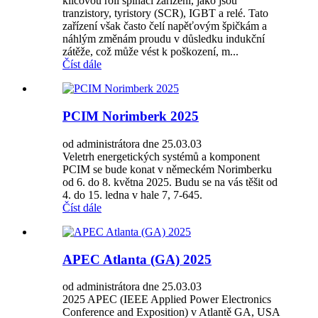
klíčovou roli spínací zařízení, jako jsou
tranzistory, tyristory (SCR), IGBT a relé. Tato
zařízení však často čelí napěťovým špičkám a
náhlým změnám proudu v důsledku indukční
zátěže, což může vést k poškození, m...
Číst dále
PCIM Norimberk 2025
od administrátora dne 25.03.03
Veletrh energetických systémů a komponent
PCIM se bude konat v německém Norimberku
od 6. do 8. května 2025. Budu se na vás těšit od
4. do 15. ledna v hale 7, 7-645.
Číst dále
APEC Atlanta (GA) 2025
od administrátora dne 25.03.03
2025 APEC (IEEE Applied Power Electronics
Conference and Exposition) v Atlantě GA, USA