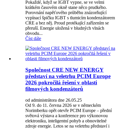
Pokaždé, když se IGBT vypne, se ve velmi
krátkém časovém okně stane něco prudkého.
Porovnání napěťového průběhu znázorňující
vypínací špičku IGBT s tlumicím kondenzátorem
CRE a bez něj. Proud protékající zařízením se
přeruší. Energie uložená v bludných vlnách
obvodu...
Číst dále
Společnost CRE NEW ENERGY
představí na veletrhu PCIM Europe
2026 pokročilá řešení v oblasti
filmových kondenzátorů
od administrátora dne 26.05.25
Od 9. do 11. června 2026 se v německém
Norimberku opět otevře PCIM Europe – přední
světová výstava a konference pro výkonovou
elektroniku, inteligentní pohyb a obnovitelné
zdroje energie. Letos se na veletrhu představí i