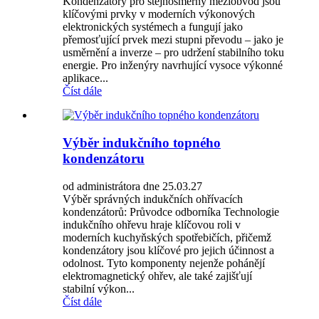
Kondenzátory pro stejnosměrný meziobvod jsou
klíčovými prvky v moderních výkonových
elektronických systémech a fungují jako
přemosťující prvek mezi stupni převodu – jako je
usměrnění a inverze – pro udržení stabilního toku
energie. Pro inženýry navrhující vysoce výkonné
aplikace...
Číst dále
Výběr indukčního topného
kondenzátoru
od administrátora dne 25.03.27
Výběr správných indukčních ohřívacích
kondenzátorů: Průvodce odborníka Technologie
indukčního ohřevu hraje klíčovou roli v
moderních kuchyňských spotřebičích, přičemž
kondenzátory jsou klíčové pro jejich účinnost a
odolnost. Tyto komponenty nejenže pohánějí
elektromagnetický ohřev, ale také zajišťují
stabilní výkon...
Číst dále